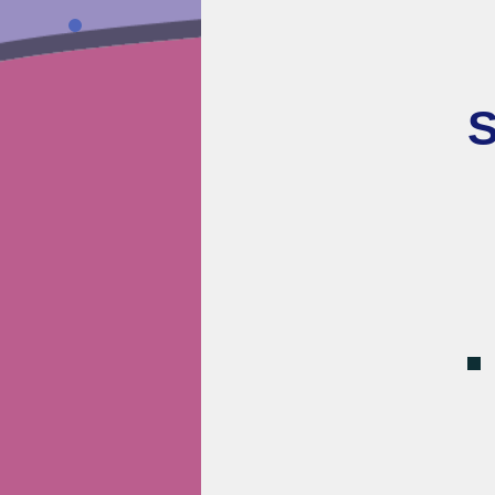
S
INICIO
COL