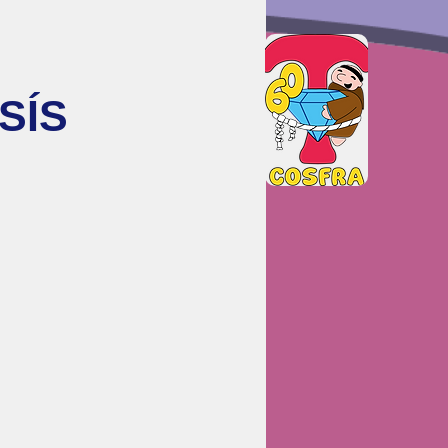
SÍS
N
REGISTRO
S